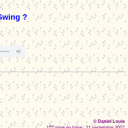
 Swing ?
© Daniel Louis
ère
1
mise en ligne : 21 septembre 2007