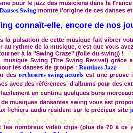
me pour le jazz des musiciens dans la France
Danses Swing
montre l'origine de ces danses et 
ng connaît-elle, encore de nos jo
rs la pulsation de cette musique fait vibrer v
er au rythme de la musique, c'est que vous ave
tourner à la "Swing Craze" (folie du swing) !
a musique Swing (The Swing Revival) grâce au
Routines Jazz
pour les danses de groupe :
orchestres swing actuels
ar des
est une preuve i
ises avec des références d'albums pour des ext
 facilement en continu quelques bons morceaux
 de musiques dansantes swing vous est proposé
j
x fichiers audio résident sur le précieux site
 les nombreux vidéo clips (plus de 70 à ce 