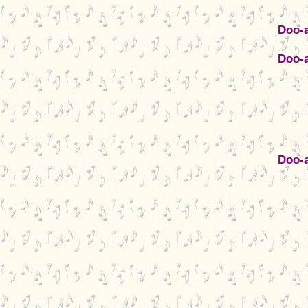
Doo-a
Doo-a
Doo-a