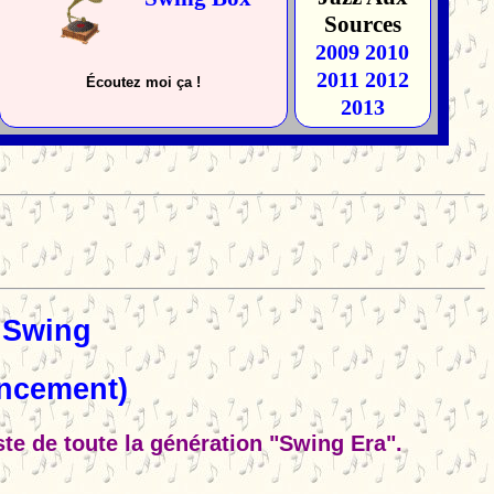
Sources
2009
2010
2011
2012
Écoutez moi
ça !
2013
t Swing
lancement)
te de toute la génération "Swing Era".