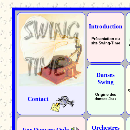
Introduction
Présentation du
site Swing-Time
Danses
Swing
S
Origine des
Contact
danses Jazz
Orchestres
For Dancers Only