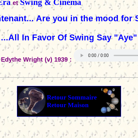
Era
Swing & Cinéma
et
tenant... Are you in the mood for
...All In Favor Of Swing Say "Aye"
Edythe Wright (v) 1939 :
Retour Sommaire
Retour Maison