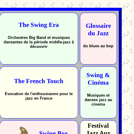
The Swing Era
Glossaire
du Jazz
Orchestres Big Band et musiques
dansantes de la période middle-jazz à
du blues au bop
découvrir
Swing &
The French Touch
Cinéma
Evocation de l'enthousiasme pour le
Musiques et
jazz en France
danses jazz au
cinema
Festival
Jazz Aux
Swing Box