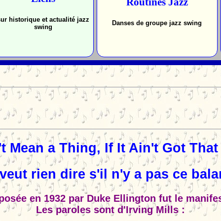
Routines Jazz
ur historique et actualité jazz
Danses de groupe jazz swing
swing
't Mean a Thing, If It Ain't Got Tha
veut rien dire s'il n'y a pas ce ba
posée en 1932 par Duke Ellington fut le manifes
Les paroles sont d'Irving Mills :