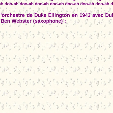
h doo-ah doo-ah doo-ah doo-ah doo-ah doo-ah doo-ah 
'orchestre de Duke Ellington en 1943 avec Duke
 Ben Webster (saxophone) :