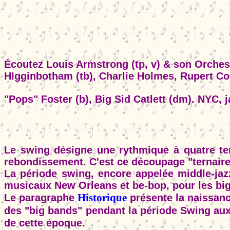
Écoutez Louis Armstrong (tp, v) & son Orchest
HIgginbotham (tb), Charlie Holmes, Rupert Cole 
"Pops" Foster (b), Big Sid Catlett (dm). NYC, 
Le swing désigne une rythmique à quatre te
rebondissement. C'est ce découpage "ternaire
La période swing, encore appelée middle-jazz
musicaux New Orleans et be-bop, pour les big
Historique
Le paragraphe
présente la naissanc
des "big bands" pendant la période Swing aux
de cette époque.