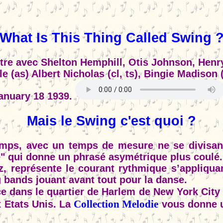
What Is This Thing Called Swing 
re avec Shelton Hemphill, Otis Johnson, Henry 
(as) Albert Nicholas (cl, ts), Bingie Madison (t
january 18 1939.
Mais le Swing c'est quoi ?
mps, avec un temps de mesure ne se divisant 
" qui donne un phrasé asymétrique plus coulé.
, représente le courant rythmique s’appliqua
 bands jouant avant tout pour la danse.
e dans le quartier de Harlem de New York City 
Collection Melodie
 Etats Unis. La
vous donne u