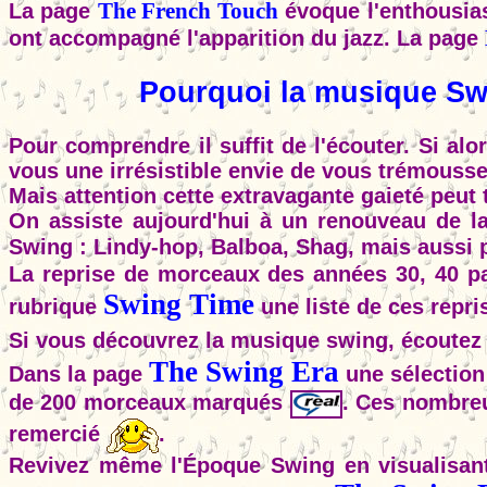
The French Touch
La page
évoque l'enthousias
ont accompagné l'apparition du jazz. La page
Pourquoi la musique Swi
Pour comprendre il suffit de l'écouter. Si alo
vous une irrésistible envie de vous trémouss
Mais attention cette extravagante gaieté peut 
On assiste aujourd'hui à un renouveau de l
Swing : Lindy-hop, Balboa, Shag, mais aussi 
La reprise de morceaux des années 30, 40 p
Swing Time
rubrique
une liste de ces repr
Si vous découvrez la musique swing, écoutez
The Swing Era
Dans la page
une sélection
de 200 morceaux marqués
. Ces nombreu
remercié
.
Revivez même l'Époque Swing en visualisant