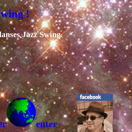
 !
danses Jazz Swing.
Dany Boy
er
enter