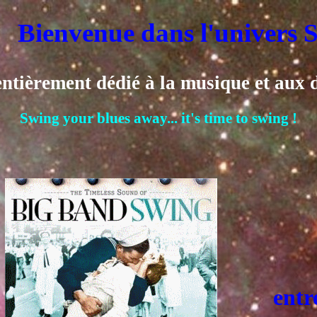
nvenue dans l'univers Swing
entièrement dédié à la musique et aux 
Swing your blues away... it's time to swing !
entr