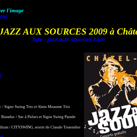
rer l'image
iel
l JAZZ AUX SOURCES 2009 à Chât
Site : jazz-aux-sources.com
9
c / Signe Swing Trio et Alain Meaume Trio
. Baraduc / Sac à Pulses et Signe Swing Parade
odium / CITYSWING, sextet de Claude Tissendier